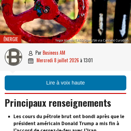
ÉNERGIE
Yegor Aleyev/TASS/Sipa USA via Content Curation
par
Business AM

mercredi 8 juillet 2026
à
13:01

Lire à voix haute
Principaux renseignements
Les cours du pétrole brut ont bondi après que le
président américain Donald Trump a mis fin à
l’accord de cessez-le-feu avec l’Iran.