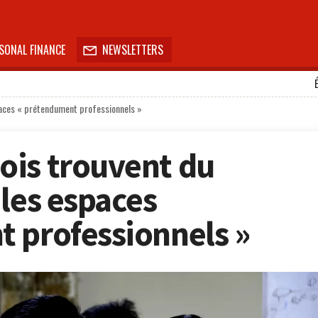
SONAL FINANCE
NEWSLETTERS

paces « prétendument professionnels »
ois trouvent du
 les espaces
 professionnels »