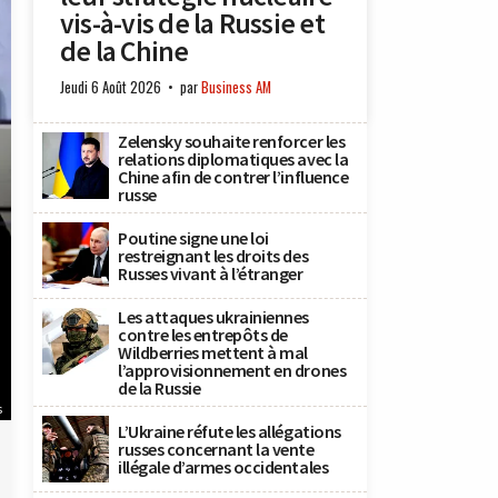
vis-à-vis de la Russie et
de la Chine
Jeudi 6 Août 2026
par
Business AM
Zelensky souhaite renforcer les
relations diplomatiques avec la
Chine afin de contrer l’influence
russe
Poutine signe une loi
restreignant les droits des
Russes vivant à l’étranger
Les attaques ukrainiennes
contre les entrepôts de
Wildberries mettent à mal
l’approvisionnement en drones
de la Russie
s
L’Ukraine réfute les allégations
russes concernant la vente
illégale d’armes occidentales