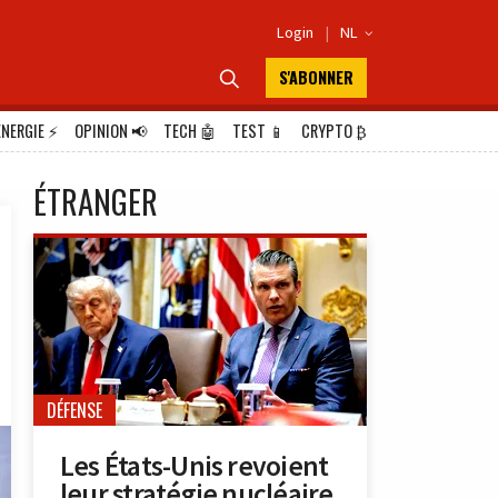
Login
|
NL

S'ABONNER

ÉNERGIE
⚡
OPINION
📢
TECH
🤖
TEST
📱
CRYPTO
₿
ÉTRANGER
DÉFENSE
Les États-Unis revoient
leur stratégie nucléaire