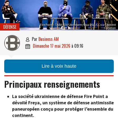
Fire Point – TARASOV/Ukrinform/Sipa USA/CC via Content
DÉFENSE
Curation
par
Business AM

dimanche 17 mai 2026
à
09:16

Lire à voix haute
Principaux renseignements
La société ukrainienne de défense Fire Point a
dévoilé Freya, un système de défense antimissile
paneuropéen conçu pour protéger l’ensemble du
continent.