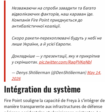
Незважаючи на спроби завадити та багато
відволікаючих факторів, наш караван іде.
Компанія Fire Point приєднується до
антибалістичної коаліції.
Скоро ракети-перехоплювачі будуть у небі не
лише України, а й усієї Європи.
Докладніше — у презентації, яку я прикріпив
у скріншотах.
pic.twitter.com/RaqPVKqNbl
— Denys Shtilierman (@DenShtilierman)
May 14,
2026
Intégration du système
Fire Point souligne la capacité de Freya à s’intégrer de
manière transparente aux infrastructures de défense