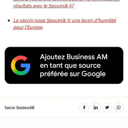
résultats avec le Spoutnik V?
Le vaccin russe Spoutnik V: une leçon d’humilité
pour l’Europe
Source: BusinessAM