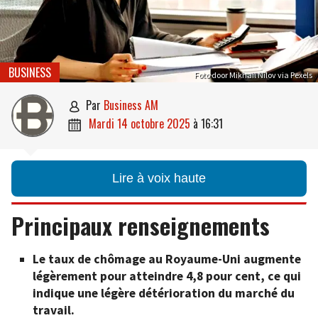
BUSINESS
Foto door Mikhail Nilov via Pexels
par
Business AM

mardi 14 octobre 2025
à
16:31

Lire à voix haute
Principaux renseignements
Le taux de chômage au Royaume-Uni augmente
légèrement pour atteindre 4,8 pour cent, ce qui
indique une légère détérioration du marché du
travail.