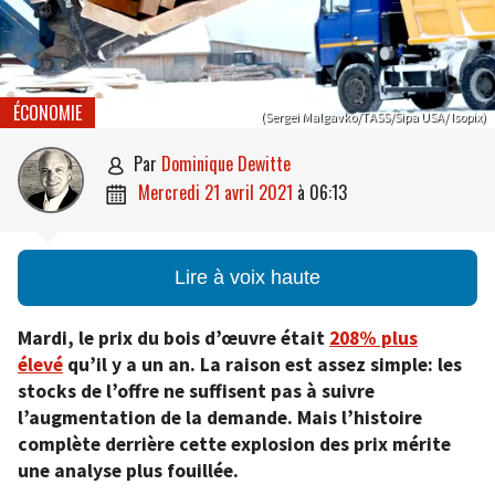
ÉCONOMIE
(Sergei Malgavko/TASS/Sipa USA/ Isopix)
par
Dominique Dewitte

mercredi 21 avril 2021
à
06:13

Lire à voix haute
Mardi, le prix du bois d’œuvre était
208% plus
élevé
qu’il y a un an. La raison est assez simple: les
stocks de l’offre ne suffisent pas à suivre
l’augmentation de la demande. Mais l’histoire
complète derrière cette explosion des prix mérite
une analyse plus fouillée.