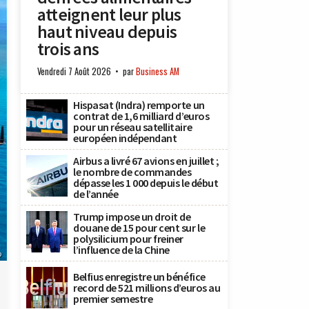
atteignent leur plus
haut niveau depuis
trois ans
Vendredi 7 Août 2026
par
Business AM
Hispasat (Indra) remporte un
contrat de 1,6 milliard d’euros
pour un réseau satellitaire
européen indépendant
Airbus a livré 67 avions en juillet ;
le nombre de commandes
dépasse les 1 000 depuis le début
de l’année
Trump impose un droit de
douane de 15 pour cent sur le
polysilicium pour freiner
l’influence de la Chine
o
Belfius enregistre un bénéfice
record de 521 millions d’euros au
premier semestre