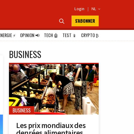
Login
|
NL

S'ABONNER

ÉNERGIE
⚡
OPINION
📢
TECH
🤖
TEST
📱
CRYPTO
₿
BUSINESS
BUSINESS
Les prix mondiaux des
denrées alimentaires