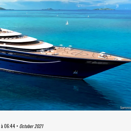
Somni
à
06:44
•
October 2021