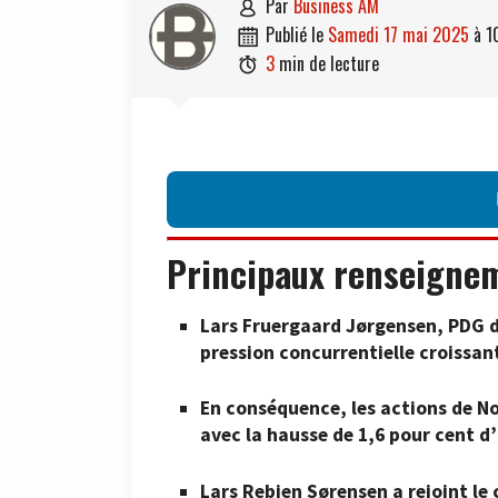
par
Business AM

publié le
samedi 17 mai 2025
à
1

3
min de lecture

Principaux renseigne
Lars Fruergaard Jørgensen, PDG d
pression concurrentielle croissan
En conséquence, les actions de No
avec la hausse de 1,6 pour cent d’El
Lars Rebien Sørensen a rejoint le