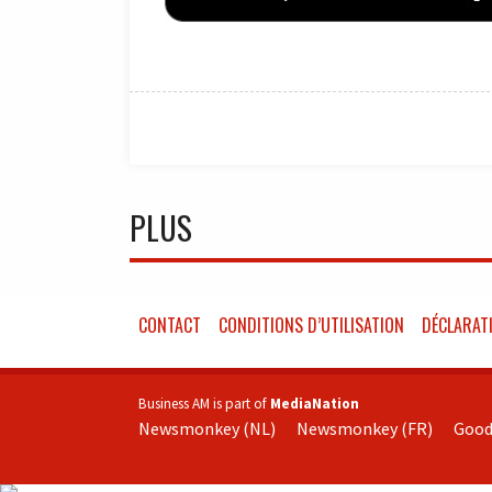
PLUS
CONTACT
CONDITIONS D’UTILISATION
DÉCLARATI
Business AM is part of
MediaNation
Newsmonkey (NL)
Newsmonkey (FR)
Good