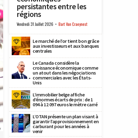
persistantes entre les
régions
Vendredi 31 Juillet 2026
Bart Van Craeynest
Le marché de l’or tient bon grâce
aux investisseurs et aux banques
centrales
Le Canada considère la
croissance économique comme
un atout dans les négociations
commerciales avec les États-
Unis
L’immobilier belge affiche
d’énormes écarts de prix : de 1
094 à 12 097 euros le mètre carré
L’OTAN présente un plan visant à
garantir l’approvisionnement en
carburant pour les années à
y
venir