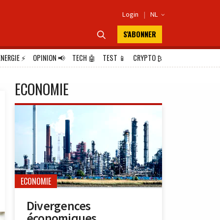
Login
|
NL

S'ABONNER

ÉNERGIE
⚡
OPINION
📢
TECH
🤖
TEST
📱
CRYPTO
₿
ECONOMIE
ECONOMIE
Divergences
économiques