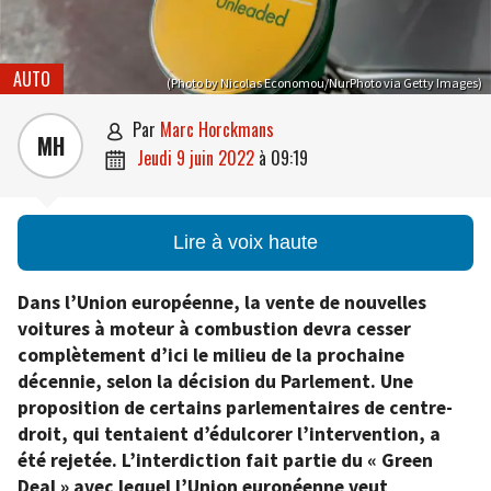
AUTO
(Photo by Nicolas Economou/NurPhoto via Getty Images)
par
Marc Horckmans

MH
jeudi 9 juin 2022
à
09:19

Lire à voix haute
Dans l’Union européenne, la vente de nouvelles
voitures à moteur à combustion devra cesser
complètement d’ici le milieu de la prochaine
décennie, selon la décision du Parlement. Une
proposition de certains parlementaires de centre-
droit, qui tentaient d’édulcorer l’intervention, a
été rejetée. L’interdiction fait partie du « Green
Deal » avec lequel l’Union européenne veut