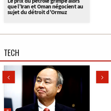
Le prix du pétrole grimpe alors
que l’Iran et Oman négocient au
sujet du détroit d’Ormuz
TECH


AI