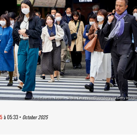
Pendelaars in Japan – Shoko Takayasu/Bloomberg via Getty Image
25
à
05:33
•
October 2025