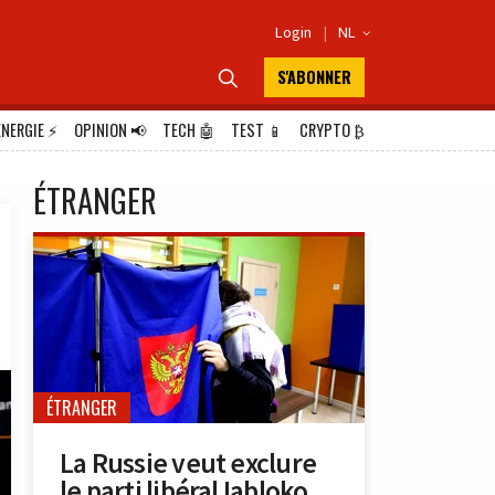
Login
|
NL

S'ABONNER

ÉNERGIE
⚡
OPINION
📢
TECH
🤖
TEST
📱
CRYPTO
₿
ÉTRANGER
ÉTRANGER
La Russie veut exclure
le parti libéral Iabloko