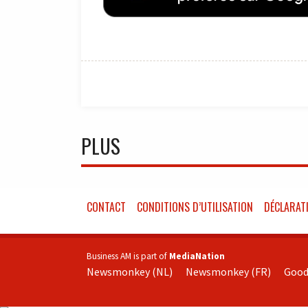
PLUS
CONTACT
CONDITIONS D’UTILISATION
DÉCLARATI
Business AM is part of
MediaNation
Newsmonkey (NL)
Newsmonkey (FR)
Good