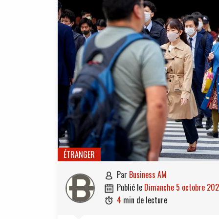
ÉTRANGER
par
Business AM

publié le
dimanche 5 octobre 20

4
min de lecture
