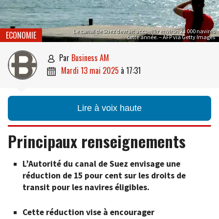
Le canal de Suez devrait accueillir environ 23 000 navires
ECONOMIE
cette année. – AFP via Getty Images
par
Business AM

mardi 13 mai 2025
à
17:31

Lire à voix haute
Principaux renseignements
L’Autorité du canal de Suez envisage une
réduction de 15 pour cent sur les droits de
transit pour les navires éligibles.
Cette réduction vise à encourager