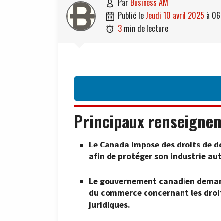
par
Business AM

publié le
jeudi 10 avril 2025
à
06

3
min de lecture

Principaux renseigne
Le Canada impose des droits de do
afin de protéger son industrie au
Le gouvernement canadien demand
du commerce concernant les droit
juridiques.