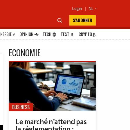
Login
|
NL

S'ABONNER

ÉNERGIE
⚡
OPINION
📢
TECH
🤖
TEST
📱
CRYPTO
₿
ECONOMIE
BUSINESS
Le marché n’attend pas
la réglementation :