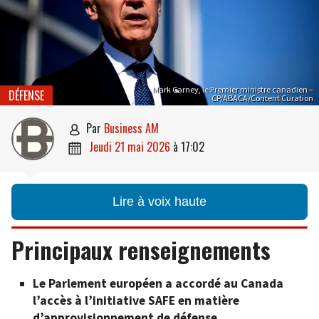
Mark Carney, le Premier ministre canadien –
DÉFENSE
CP/ABACA/Content Curation
par
Business AM

jeudi 21 mai 2026
à
17:02

Lire à voix haute
Principaux renseignements
Le Parlement européen a accordé au Canada
l’accès à l’initiative SAFE en matière
d’approvisionnement de défense.