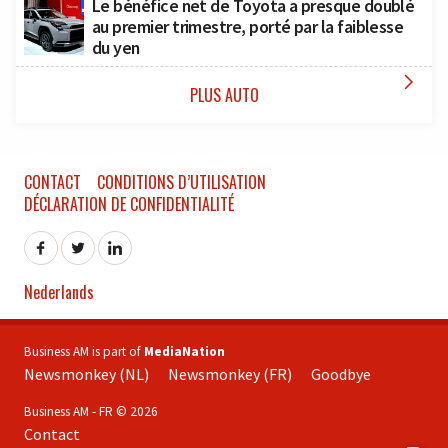
Le bénéfice net de Toyota a presque doublé
au premier trimestre, porté par la faiblesse
du yen

PLUS AUTO
CONTACT
CONDITIONS D’UTILISATION
DÉCLARATION DE CONFIDENTIALITÉ
Nederlands
Business AM is part of
MediaNation
Newsmonkey (NL)
Newsmonkey (FR)
Goodbye
Business AM - FR © 2026
Contact