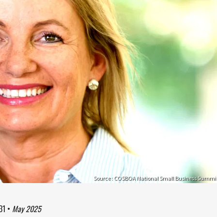
Source : COSBOA National Small Business Summi
31
•
May 2025