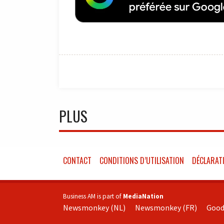
PLUS
CONTACT
CONDITIONS D’UTILISATION
DÉCLARATI
Business AM is part of
MediaNation
Newsmonkey (NL)
Newsmonkey (FR)
Good