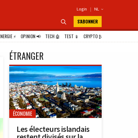
Login
|
NL

S'ABONNER

ÉNERGIE
⚡
OPINION
📢
TECH
🤖
TEST
📱
CRYPTO
₿
ÉTRANGER
ÉCONOMIE
Les électeurs islandais
restent divisés sur la