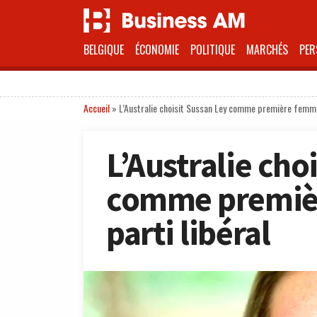
BELGIQUE
ÉCONOMIE
POLITIQUE
MARCHÉS
PER
Accueil
»
L’Australie choisit Sussan Ley comme première femme à
L’Australie cho
comme premièr
parti libéral