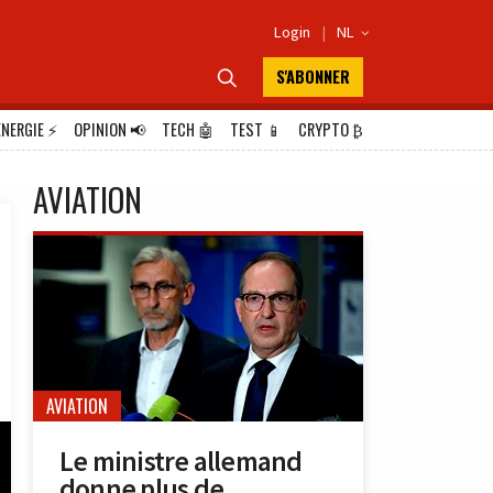
Login
|
NL

S'ABONNER

ÉNERGIE
⚡
OPINION
📢
TECH
🤖
TEST
📱
CRYPTO
₿
AVIATION
AVIATION
Le ministre allemand
donne plus de