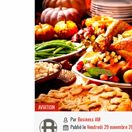
AVIATION
par
Business AM

publié le
vendredi 29 novembre 
