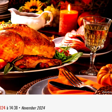
Pixaba
2024
à
14:38
•
November 2024