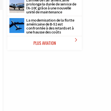
L’armée de l’air américaine
prolonge la durée de service de
l’A-10C grâce à une nouvelle
unité de maintenance
La modernisation de la flotte
américaine de B-52 est
confrontée à des retards et à
une hausse des coûts

PLUS AVIATION