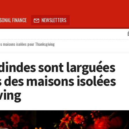
SONAL FINANCE
NEWSLETTERS

es maisons isolées pour Thanksgiving
 dindes sont larguées
s des maisons isolées
ving