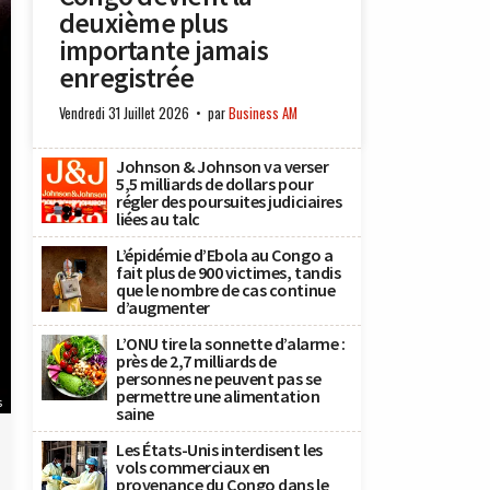
deuxième plus
importante jamais
enregistrée
Vendredi 31 Juillet 2026
par
Business AM
Johnson & Johnson va verser
5,5 milliards de dollars pour
régler des poursuites judiciaires
liées au talc
L’épidémie d’Ebola au Congo a
fait plus de 900 victimes, tandis
que le nombre de cas continue
d’augmenter
L’ONU tire la sonnette d’alarme :
près de 2,7 milliards de
personnes ne peuvent pas se
permettre une alimentation
s
saine
Les États-Unis interdisent les
vols commerciaux en
provenance du Congo dans le