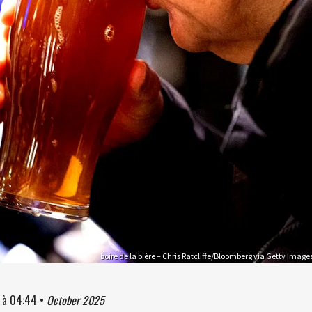
boire de la bière – Chris Ratcliffe/Bloomberg via Getty Image
à
04:44
•
October 2025