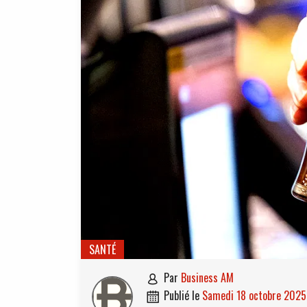
SANTÉ
par
Business AM

publié le
samedi 18 octobre 2025
