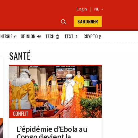
Login
|
NL

S'ABONNER

ÉNERGIE
⚡
OPINION
📢
TECH
🤖
TEST
📱
CRYPTO
₿
SANTÉ
CONFLIT
L’épidémie d’Ebola au
Congo devient la