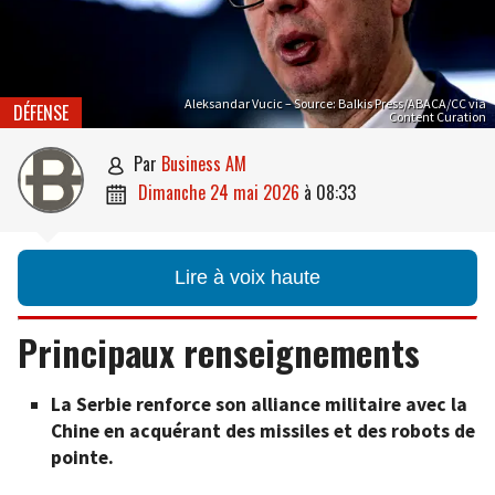
Aleksandar Vucic – Source: Balkis Press/ABACA/CC via
DÉFENSE
Content Curation
par
Business AM

dimanche 24 mai 2026
à
08:33

Lire à voix haute
Principaux renseignements
La Serbie renforce son alliance militaire avec la
Chine en acquérant des missiles et des robots de
pointe.