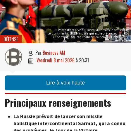
Photo d’archive du Topol-M, le missile balistique
intercontinental (ICBM) russe qui est le précurseur du RS-
28 Sarmat – Source : YURI KADOBNOV/AFP via Getty
DÉFENSE
Images
par
Business AM

vendredi 8 mai 2026
à
20:31

Lire à voix haute
Principaux renseignements
La Russie prévoit de lancer son missile
balistique intercontinental Sarmat, qui a connu
des problèmes, le Jour de la Victoire.