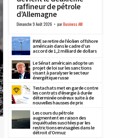
raffineur de pétrole
d’Allemagne
Dimanche 9 Août 2026
par
Business AM
RWE se retire de l’éolien offshore
américain dans le cadre d’un
accord de 1,2 milliard de dollars
Le Sénat américain adopte un
projet de loi sur les sanctions
visant à paralyser le secteur
énergétique russe
Testachats met en garde contre
les contrats d’énergie à durée
déterminée onéreux suite à de
nouvelles hausses de prix
Les cours du pétrole
)
augmentent en raison des
inquiétudes suscitées par les
restrictions envisagées dans le
détroit d’Ormuz