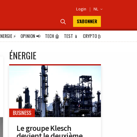
Login
|
NL

S'ABONNER

ÉNERGIE
⚡
OPINION
📢
TECH
🤖
TEST
📱
CRYPTO
₿
ÉNERGIE
BUSINESS
Le groupe Klesch
devient le deuxième