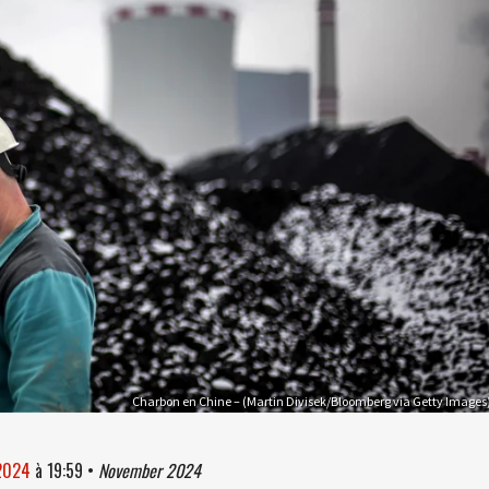
Charbon en Chine – (Martin Divisek/Bloomberg via Getty Images
 2024
à
19:59
•
November 2024