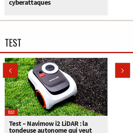
cyberattaques
TEST


TEST
Test – Navimow i2 LiDAR : la
tondeuse autonome qui veut