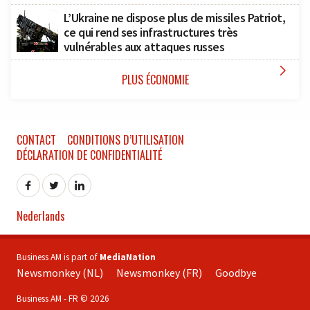
L’Ukraine ne dispose plus de missiles Patriot,
ce qui rend ses infrastructures très
vulnérables aux attaques russes

PLUS ÉCONOMIE
CONTACT
CONDITIONS D’UTILISATION
DÉCLARATION DE CONFIDENTIALITÉ
Nederlands
Business AM is part of
MediaNation
Newsmonkey (NL)
Newsmonkey (FR)
Goodbye
Business AM - FR © 2026