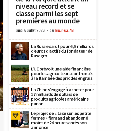
niveau record et se
classe parmi les sept
premières au monde
Lundi 6 Juillet 2026
par
Business AM
La Russie saisit pour 6,5 milliards
d’euros d’actifs du fondateur de
Rusagro
L’UE prévoit une aide financière
pour les agriculteurs confrontés
à la flambée des prix des engrais
La Chine s’engage à acheter pour
17 milliards de dollars de
produits agricoles américains
par an
s
Le projet de « taxe sur les petite
fermes » flamand abandonné
moins de 24 heures après son
annonce