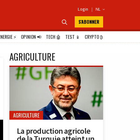
Login
|
NL

S'ABONNER

ÉNERGIE
⚡
OPINION
📢
TECH
🤖
TEST
📱
CRYPTO
₿
AGRICULTURE
AGRICULTURE
La production agricole
de la Turquie atteint un