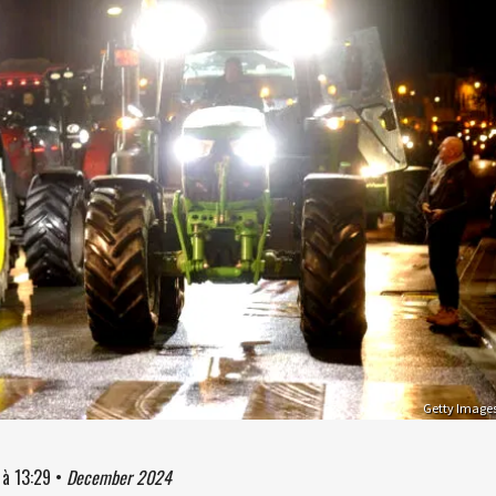
Getty Image
à
13:29
•
December 2024