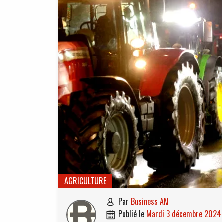
AGRICULTURE
par
Business AM

publié le
mardi 3 décembre 2024
