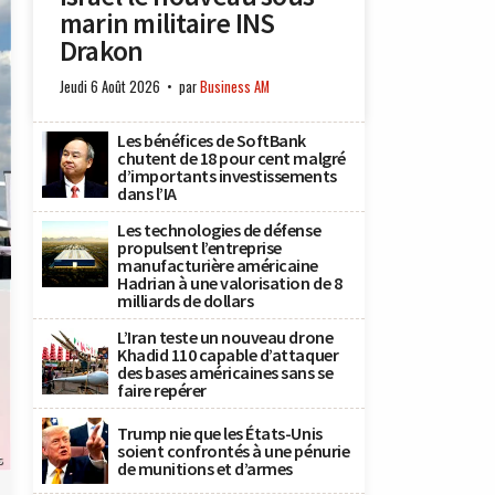
marin militaire INS
Drakon
Jeudi 6 Août 2026
par
Business AM
Les bénéfices de SoftBank
chutent de 18 pour cent malgré
d’importants investissements
dans l’IA
Les technologies de défense
propulsent l’entreprise
manufacturière américaine
Hadrian à une valorisation de 8
milliards de dollars
L’Iran teste un nouveau drone
Khadid 110 capable d’attaquer
des bases américaines sans se
faire repérer
Trump nie que les États-Unis
soient confrontés à une pénurie
s
de munitions et d’armes