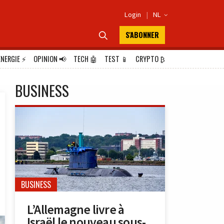
Login
|
NL

S'ABONNER

ÉNERGIE
⚡
OPINION
📢
TECH
🤖
TEST
📱
CRYPTO
₿
BUSINESS
BUSINESS
L’Allemagne livre à
Israël le nouveau sous-