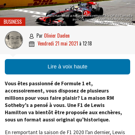
Lewis Hamilton a notamment remporté le GP du Canada
avec ce modèle. (ZWEI/AGENCY PEOPLE
BUSINESS
IMAGE/SIPA/1006141957)
par
Olivier Daelen

vendredi 21 mai 2021
à
12:18

Lire à voix haute
Vous êtes passionné de Formule 1 et,
accessoirement, vous disposez de plusieurs
millions pour vous faire plaisir? La maison RM
Sotheby’s a pensé à vous. Une F1 de Lewis
Hamilton va bientôt être proposée aux enchères,
sous un format aussi original qu’historique.
En remportant la saison de F1 2020 l’an dernier, Lewis