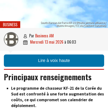
South Korean Air Force KF-21 (Photo: picture alliance /
BUSINESS
Matrix Images / CC via Content Curation)
par
Business AM

mercredi 13 mai 2026
à
06:03

Lire à voix haute
Principaux renseignements
Le programme de chasseur KF-21 de la Corée du
Sud est confronté à une forte augmentation des
coûts, ce qui compromet son calendrier de
déploiement.