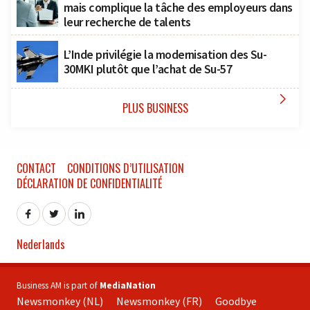
mais complique la tâche des employeurs dans
leur recherche de talents
L’Inde privilégie la modernisation des Su-
30MKI plutôt que l’achat de Su-57

PLUS BUSINESS
CONTACT
CONDITIONS D’UTILISATION
DÉCLARATION DE CONFIDENTIALITÉ
Nederlands
Business AM is part of
MediaNation
Newsmonkey (NL)
Newsmonkey (FR)
Goodbye