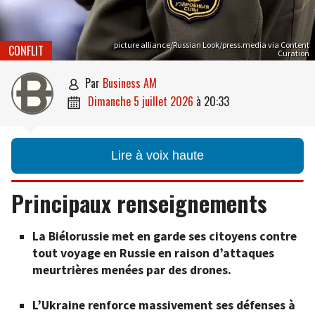
picture alliance/Russian Look/press.media via Content
CONFLIT
Curation
par
Business AM

dimanche 5 juillet 2026
à
20:33

Lire à voix haute
Principaux renseignements
La Biélorussie met en garde ses citoyens contre
tout voyage en Russie en raison d’attaques
meurtrières menées par des drones.
L’Ukraine renforce massivement ses défenses à