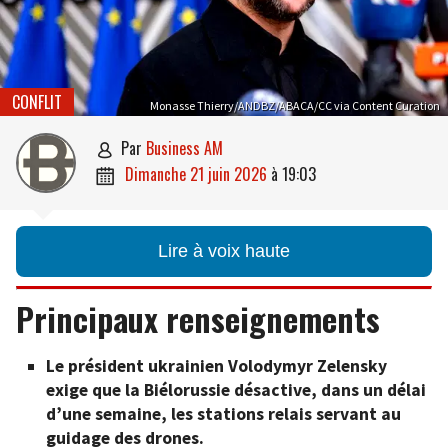
CONFLIT
Monasse Thierry/ANDBZ/ABACA/CC via Content Curation
par
Business AM

dimanche 21 juin 2026
à
19:03

Lire à voix haute
Principaux renseignements
Le président ukrainien Volodymyr Zelensky
exige que la Biélorussie désactive, dans un délai
d’une semaine, les stations relais servant au
guidage des drones.