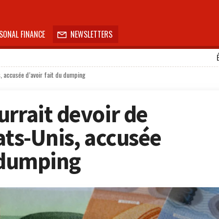
SONAL FINANCE
NEWSLETTERS

s, accusée d’avoir fait du dumping
urrait devoir de
ats-Unis, accusée
u dumping