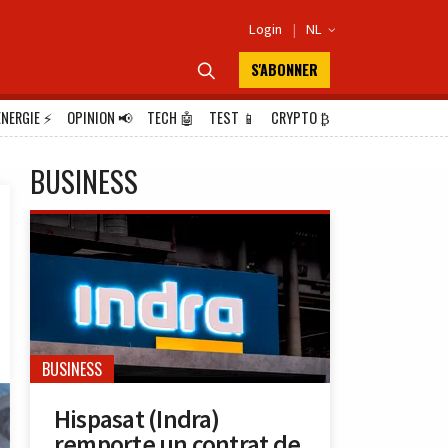
Login
|
NL

S'ABONNER

ÉNERGIE
⚡
OPINION
📢
TECH
🤖
TEST
📱
CRYPTO
₿
BUSINESS
BUSINESS
Hispasat (Indra)
remporte un contrat de