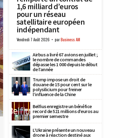
1,6 milliard d’euros
pour un réseau
satellitaire européen
indépendant
Vendredi 7 Août 2026
par
Business AM
Airbus a livré 67 avions en juillet ;
le nombre de commandes
dépasse les 1 000 depuis le début
de l’année
Trump impose un droit de
douane de 15 pour cent sur le
polysilicium pour freiner
l’influence de la Chine
Belfius enregistre un bénéfice
record de 521 millions d’euros au
premier semestre
L’Ukraine présente un nouveau
drone à réaction destiné aux