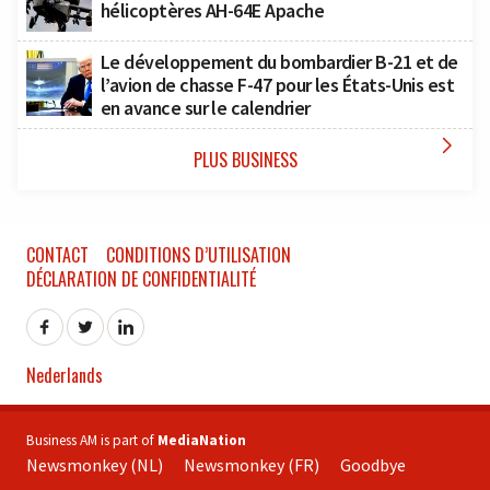
hélicoptères AH-64E Apache
Le développement du bombardier B-21 et de
l’avion de chasse F-47 pour les États-Unis est
en avance sur le calendrier

PLUS BUSINESS
CONTACT
CONDITIONS D’UTILISATION
DÉCLARATION DE CONFIDENTIALITÉ
Nederlands
Business AM is part of
MediaNation
Newsmonkey (NL)
Newsmonkey (FR)
Goodbye