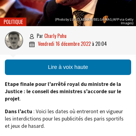
(Photo by LUC CLAESSEN/BELGA MAG/AFP via Getty
POLITIQUE
Images)
par
Charly Pohu

vendredi 16 décembre 2022
à
20:04

Lire à voix haute
Etape finale pour l’arrêté royal du ministre de la
Justice : le conseil des ministres s’accorde sur le
projet
.
Dans l’actu
: Voici les dates où entreront en vigueur
les interdictions pour les publicités des paris sportifs
et jeux de hasard.