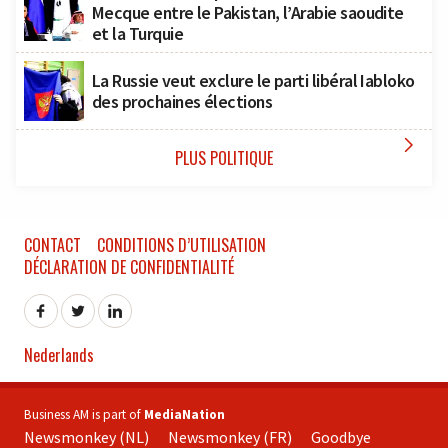
Mecque entre le Pakistan, l’Arabie saoudite
et la Turquie
La Russie veut exclure le parti libéral Iabloko
des prochaines élections

PLUS POLITIQUE
CONTACT
CONDITIONS D’UTILISATION
DÉCLARATION DE CONFIDENTIALITÉ
Nederlands
Business AM is part of
MediaNation
Newsmonkey (NL)
Newsmonkey (FR)
Goodbye