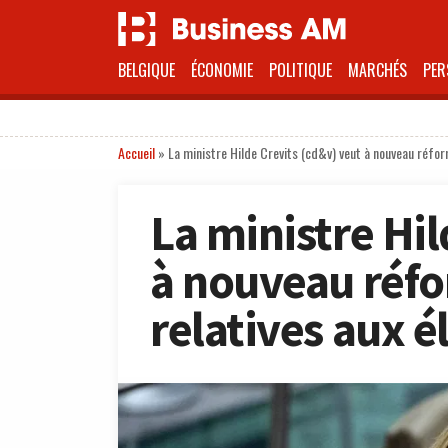
BELGIQUE
ÉCONOMIE
POLITIQUE
MARCHÉS
PER
Accueil
»
La ministre Hilde Crevits (cd&v) veut à nouveau réfor
La ministre Hil
à nouveau réfo
relatives aux é