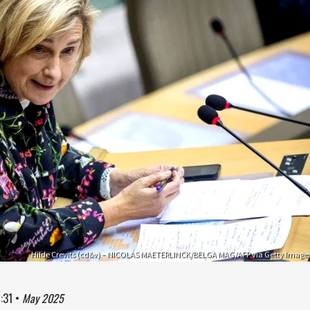
Hilde Crevits (cd&v) – NICOLAS MAETERLINCK/BELGA MAG/AFP via Getty Image
:31
•
May 2025