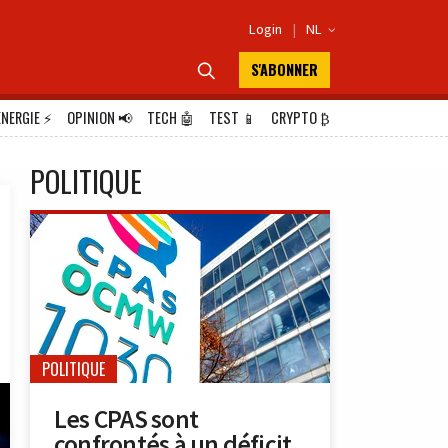
Login
|
NL

S'ABONNER

ÉNERGIE
⚡
OPINION
📢
TECH
🤖
TEST
📱
CRYPTO
₿
POLITIQUE
POLITIQUE
Les CPAS sont
confrontés à un déficit