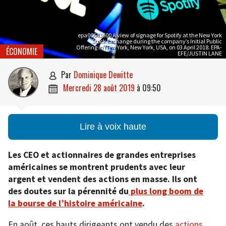
epa06643600 A view of signage for Spotify at the New York
Stock Exchange during the company’s Initial Public
Offering in New York, New York, USA, on 03 April 2018. EPA-
ÉCONOMIE
EFE/JUSTIN LANE
par
Dominique Dewitte

mercredi 28 août 2019
à
09:50

Lire à voix haute
Les CEO et actionnaires de grandes entreprises
américaines se montrent prudents avec leur
argent et vendent des actions en masse. Ils ont
des doutes sur la pérennité du
plus long boom de
la bourse de l’histoire américaine
.
En août, ces hauts dirigeants ont vendu des
actions