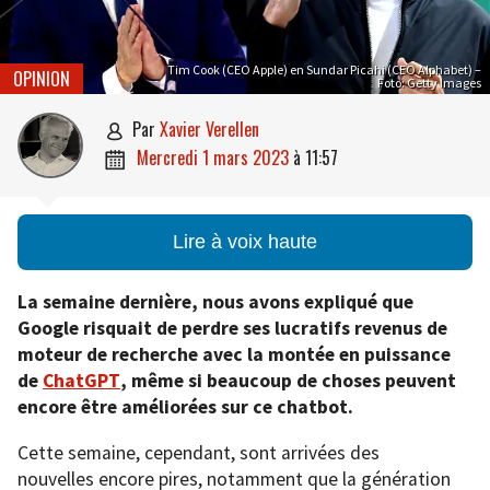
Tim Cook (CEO Apple) en Sundar Picahi (CEO Alphabet) –
OPINION
Foto: Getty Images
par
Xavier Verellen

mercredi 1 mars 2023
à
11:57

Lire à voix haute
La semaine dernière, nous avons expliqué que
Google risquait de perdre ses lucratifs revenus de
moteur de recherche avec la montée en puissance
de
ChatGPT
, même si beaucoup de choses peuvent
encore être améliorées sur ce chatbot.
Cette semaine, cependant, sont arrivées des
nouvelles encore pires, notamment que la génération