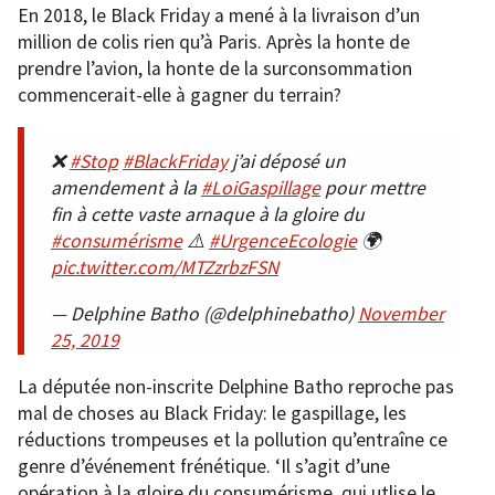
En 2018, le Black Friday a mené à la livraison d’un
million de colis rien qu’à Paris. Après la honte de
prendre l’avion, la honte de la surconsommation
commencerait-elle à gagner du terrain?
❌
#Stop
#BlackFriday
j’ai déposé un
amendement à la
#LoiGaspillage
pour mettre
fin à cette vaste arnaque à la gloire du
#consumérisme
⚠️
#UrgenceEcologie
🌍
pic.twitter.com/MTZzrbzFSN
— Delphine Batho (@delphinebatho)
November
25, 2019
La députée non-inscrite Delphine Batho reproche pas
mal de choses au Black Friday: le gaspillage, les
réductions trompeuses et la pollution qu’entraîne ce
genre d’événement frénétique. ‘Il s’agit d’une
opération à la gloire du consumérisme, qui utlise le