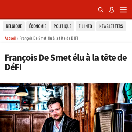


BELGIQUE
ÉCONOMIE
POLITIQUE
FIL INFO
NEWSLETTERS
Accueil
»
François De Smet élu à la tête de DéFI
François De Smet élu à la tête de
DéFI