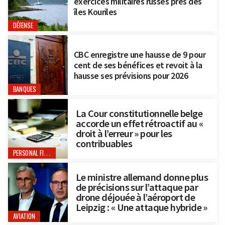
exercices militaires russes près des
îles Kouriles
DÉFENSE
CBC enregistre une hausse de 9 pour
cent de ses bénéfices et revoit à la
hausse ses prévisions pour 2026
BANQUES
La Cour constitutionnelle belge
accorde un effet rétroactif au «
droit à l’erreur » pour les
contribuables
PERSONAL FINANCE
Le ministre allemand donne plus
de précisions sur l’attaque par
drone déjouée à l’aéroport de
Leipzig : « Une attaque hybride »
AVIATION