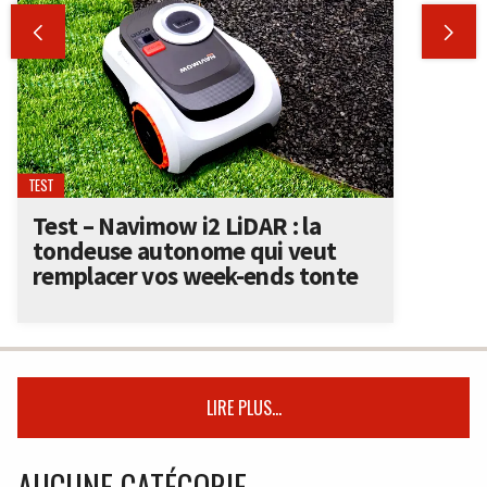


TEST
Test – Navimow i2 LiDAR : la
tondeuse autonome qui veut
remplacer vos week-ends tonte
LIRE PLUS...
AUCUNE CATÉGORIE