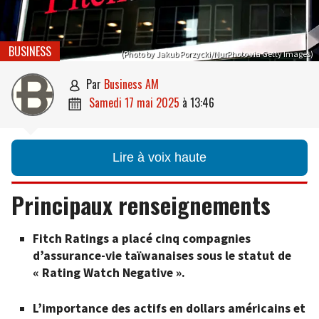
BUSINESS
(Photo by Jakub Porzycki/NurPhoto via Getty Images)
par
Business AM

samedi 17 mai 2025
à
13:46

Lire à voix haute
Principaux renseignements
Fitch Ratings a placé cinq compagnies
d’assurance-vie taïwanaises sous le statut de
« Rating Watch Negative ».
L’importance des actifs en dollars américains et