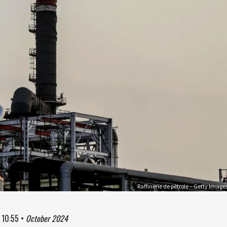
Raffinerie de pétrole – Getty Image
à
10:55
•
October 2024