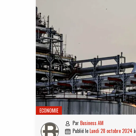
ECONOMIE
par
Business AM

publié le
lundi 28 octobre 2024
