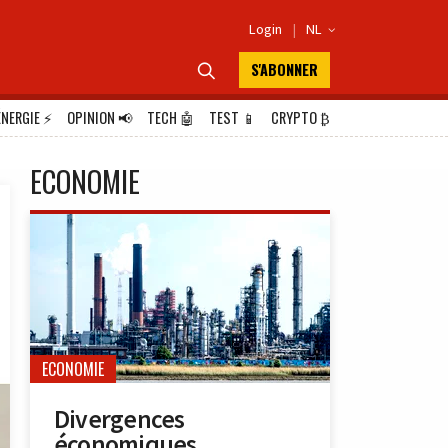
Login
|
NL

S'ABONNER

ÉNERGIE
⚡
OPINION
📢
TECH
🤖
TEST
📱
CRYPTO
₿
ECONOMIE
ECONOMIE
Divergences
économiques