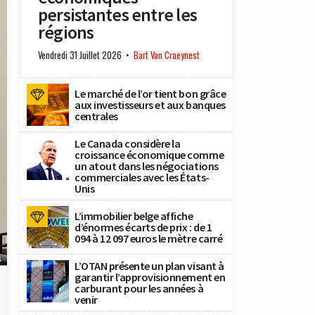
persistantes entre les
régions
Vendredi 31 Juillet 2026
Bart Van Craeynest
Le marché de l’or tient bon grâce
aux investisseurs et aux banques
centrales
Le Canada considère la
croissance économique comme
un atout dans les négociations
commerciales avec les États-
Unis
L’immobilier belge affiche
d’énormes écarts de prix : de 1
094 à 12 097 euros le mètre carré
s
L’OTAN présente un plan visant à
garantir l’approvisionnement en
carburant pour les années à
venir