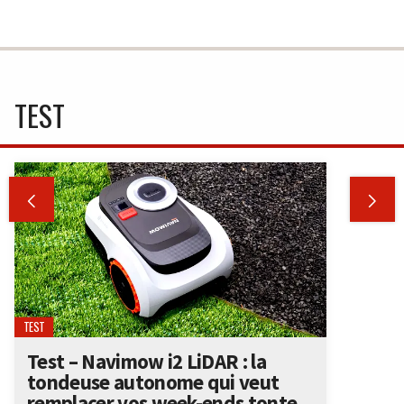
TEST


TEST
Test – Navimow i2 LiDAR : la
tondeuse autonome qui veut
remplacer vos week-ends tonte