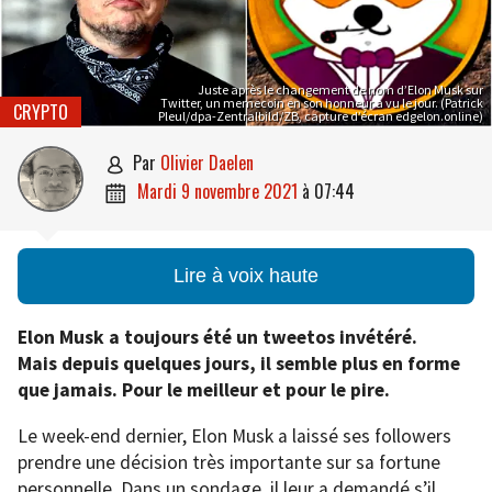
Juste après le changement de nom d’Elon Musk sur
Twitter, un memecoin en son honneur a vu le jour. (Patrick
CRYPTO
Pleul/dpa-Zentralbild/ZB, capture d’écran edgelon.online)
par
Olivier Daelen

mardi 9 novembre 2021
à
07:44

Lire à voix haute
Elon Musk a toujours été un tweetos invétéré.
Mais depuis quelques jours, il semble plus en forme
que jamais. Pour le meilleur et pour le pire.
Le week-end dernier, Elon Musk a laissé ses followers
prendre une décision très importante sur sa fortune
personnelle. Dans un sondage, il leur a demandé s’il