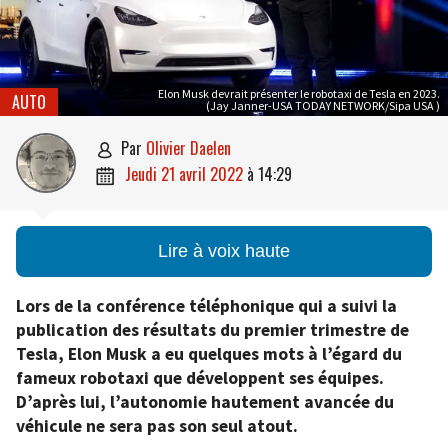
Elon Musk devrait présenter le robotaxi de Tesla en 2023.
AUTO
(Jay Janner-USA TODAY NETWORK/Sipa USA )
par
Olivier Daelen

jeudi 21 avril 2022
à
14:29

Lire à voix haute
Lors de la conférence téléphonique qui a suivi la
publication des résultats du premier trimestre de
Tesla, Elon Musk a eu quelques mots à l’égard du
fameux robotaxi que développent ses équipes.
D’après lui, l’autonomie hautement avancée du
véhicule ne sera pas son seul atout.