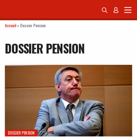


BELGIQUE
ÉCONOMIE
POLITIQUE
FIL INFO
NEWSLETTERS
Accueil
»
Dossier Pension
DOSSIER PENSION
DOSSIER PENSION