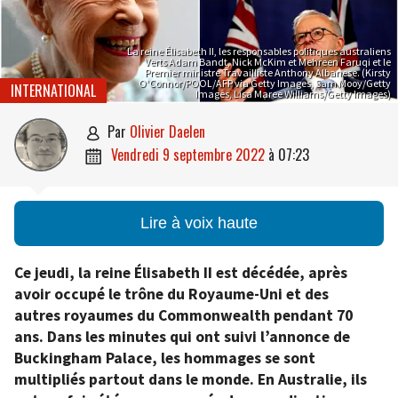
La reine Élisabeth II, les responsables politiques australiens
Verts Adam Bandt, Nick McKim et Mehreen Faruqi et le
Premier ministre Travailliste Anthony Albanese. (Kirsty
O’Connor/POOL/AFP via Getty Images, Sam Mooy/Getty
INTERNATIONAL
Images, Lisa Maree Williams/Getty Images)
par
Olivier Daelen

vendredi 9 septembre 2022
à
07:23

Lire à voix haute
Ce jeudi, la reine Élisabeth II est décédée, après
avoir occupé le trône du Royaume-Uni et des
autres royaumes du Commonwealth pendant 70
ans. Dans les minutes qui ont suivi l’annonce de
Buckingham Palace, les hommages se sont
multipliés partout dans le monde. En Australie, ils