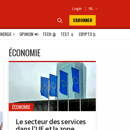
Login
|
NL

S'ABONNER

ÉNERGIE
⚡
OPINION
📢
TECH
🤖
TEST
📱
CRYPTO
₿
ÉCONOMIE
ÉCONOMIE
Le secteur des services
dans l’UE et la zone