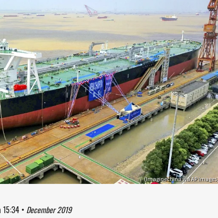
(Imaginechina via AP Images
à
15:34
•
December 2019