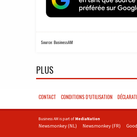
Source: BusinessAM
PLUS
CONTACT
CONDITIONS D’UTILISATION
DÉCLARATI
Business AM is part of
MediaNation
Newsmonkey (NL)
Newsmonkey (FR)
Good