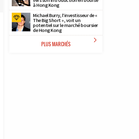
vers son introduction en bourse
à Hong Kong
Michael Burry, l’investisseur de «
The Big Short », voit un
potentiel sur le marché boursier
de Hong Kong

PLUS MARCHÉS