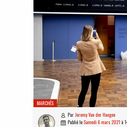
MARCHÉS
par
Jeremy Van der Haegen

publié le
samedi 6 mars 2021
à
1
