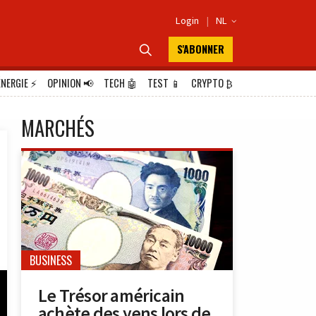
Login
|
NL

S'ABONNER

ÉNERGIE
⚡
OPINION
📢
TECH
🤖
TEST
📱
CRYPTO
₿
MARCHÉS
BUSINESS
Le Trésor américain
achète des yens lors de