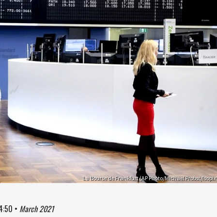
La Bourse de Frankfurt (AP Photo/Michael Probst/Isopix
4:50
•
March 2021