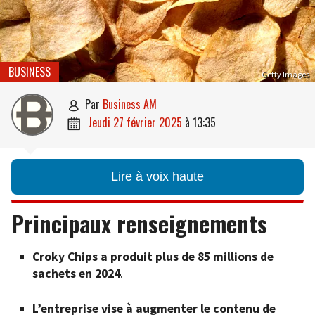
BUSINESS
Getty Images
par
Business AM

jeudi 27 février 2025
à
13:35

Lire à voix haute
Principaux renseignements
Croky Chips a produit plus de 85 millions de
sachets en 2024
.
L’entreprise vise à augmenter le contenu de