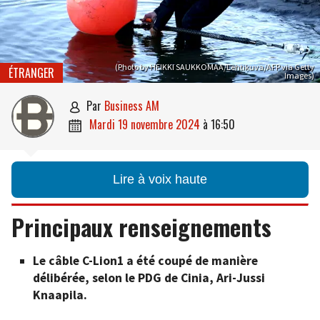
(Photo by HEIKKI SAUKKOMAA/Lehtikuva/AFP via Getty
ÉTRANGER
Images)
par
Business AM

mardi 19 novembre 2024
à
16:50

Lire à voix haute
Principaux renseignements
Le câble C-Lion1 a été coupé de manière
délibérée, selon le PDG de Cinia, Ari-Jussi
Knaapila.