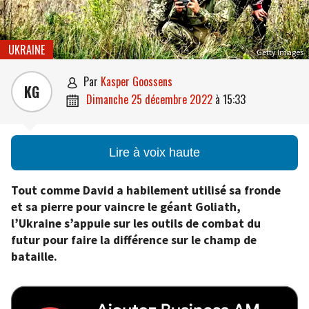
UKRAINE
Getty Images
par
Kasper Goossens

KG
dimanche 25 décembre 2022
à
15:33

Lire à voix haute
Tout comme David a habilement utilisé sa fronde
et sa pierre pour vaincre le géant Goliath,
l’Ukraine s’appuie sur les outils de combat du
futur pour faire la différence sur le champ de
bataille.