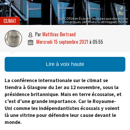
La COP26 en Écosse n’aura pas que des enjeux
CLIMAT
climatiques. (AP Photo/Scott Heppell) ISOPIX
par
Matthias Bertrand

mercredi 15 septembre 2021
à
05:55

Lire à voix haute
La conférence internationale sur le climat se
tiendra à Glasgow du 1er au 12 novembre, sous la
présidence britannique. Mais en terre écossaise, et
c’est d’une grande importance. Car le Royaume-
Uni comme les indépendantistes écossais y voient
là une vitrine pour défendre leur cause devant le
monde.