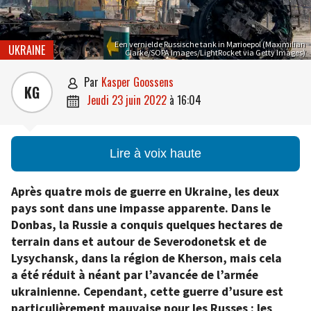
Een vernielde Russische tank in Marioepol (Maximilian
UKRAINE
Clarke/SOPA Images/LightRocket via Getty Images)
par
Kasper Goossens

KG
jeudi 23 juin 2022
à
16:04

Lire à voix haute
Après quatre mois de guerre en Ukraine, les deux
pays sont dans une impasse apparente. Dans le
Donbas, la Russie a conquis quelques hectares de
terrain dans et autour de Severodonetsk et de
Lysychansk, dans la région de Kherson, mais cela
a été réduit à néant par l’avancée de l’armée
ukrainienne. Cependant, cette guerre d’usure est
particulièrement mauvaise pour les Russes : les